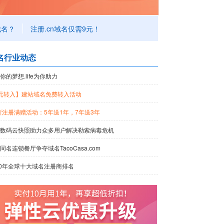
？
注册.cn域名仅需9元！
名行业动态
你的梦想.life为你助力
元转入】建站域名免费转入活动
新注册满赠活动：5年送1年，7年送3年
数码云快照助力众多用户解决勒索病毒危机
同名连锁餐厅争夺域名TacoCasa.com
20年全球十大域名注册商排名