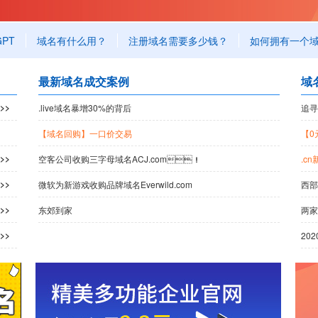
GPT
域名有什么用？
注册域名需要多少钱？
如何拥有一个域名
最新域名成交案例
域
>>
.live域名暴增30%的背后
追寻
【域名回购】一口价交易
【0
>>
空客公司收购三字母域名ACJ.com！
.cn
>>
微软为新游戏收购品牌域名Everwild.com
西部
>>
东郊到家
两家
>>
20